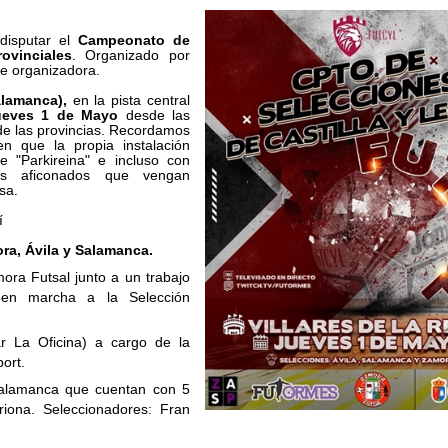
 disputar el
Campeonato de
ovinciales
. Organizado por
e organizadora.
lamanca),
en la pista central
Jueves 1 de Mayo
desde las
 de las provincias. Recordamos
n que la propia instalación
e "Parkireina" e incluso con
os aficonados que vengan
sa.
í
ra, Ávila y Salamanca.
ora Futsal junto a un trabajo
 en marcha a la Selección
ar La Oficina) a cargo de la
ort.
alamanca que cuentan con 5
itriona. Seleccionadores: Fran