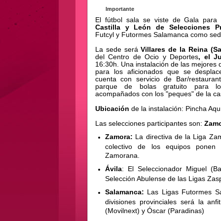
Importante
El fútbol sala se viste de Gala para
Castilla y León de Selecciones Pr
Futcyl y Futormes Salamanca como sed
La sede será
Villares de la Reina
(Sa
del Centro de Ocio y Deportes
, el 
16:30h. Una instalación de las mejores
para los aficionados que se desplace
cuenta con servicio de Bar/restaurant
parque de bolas gratuito para l
acompañados con los "peques" de la ca
Ubicación
de la instalación:
Pincha Aqu
Las selecciones participantes son:
Zamo
Zamora:
La directiva de la Liga Zam
colectivo de los equipos ponen
Zamorana.
Ávila
: El Seleccionador Miguel (B
Selección Abulense de las Ligas Zasp
Salamanca:
Las Ligas Futormes S
divisiones provinciales será la anf
(Movilnext) y Óscar (Paradinas)